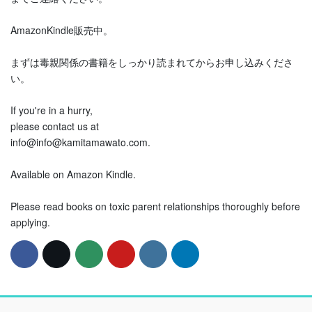
AmazonKindle販売中。
まずは毒親関係の書籍をしっかり読まれてからお申し込みくださ
い。
If you're in a hurry,
please contact us at
info@info@kamitamawato.com.
Available on Amazon Kindle.
Please read books on toxic parent relationships thoroughly before
applying.