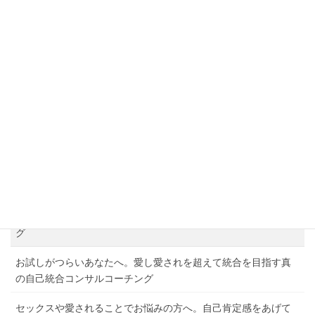
志賀海神社の絶景さはご利益そのもの！死ぬまでに一度は訪れた
いパワースポット
５Gで健康被害が続出？５Gの意味をカタカムナ・言霊でよみとく
と…？
小網神社の波動から読み解くご利益や体験談：仕事運・金運アッ
プで口コミで超有名！
サービスメニュー
言霊・潜在意識講座 言霊と潜在意識の法則を活用してコトバ
を変える
自分と繋がる。自分と世界を変えるルノルマンカードコーチン
グ
お試しがつらいあなたへ。愛し愛されを超えて統合を目指す真
の自己統合コンサルコーチング
セックスや愛されることでお悩みの方へ。自己肯定感をあげて