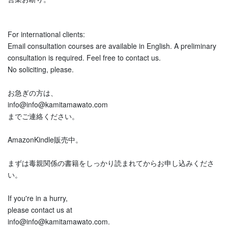
For international clients:
Email consultation courses are available in English. A preliminary
consultation is required. Feel free to contact us.
No soliciting, please.
お急ぎの方は、
info@info@kamitamawato.com
までご連絡ください。
AmazonKindle販売中。
まずは毒親関係の書籍をしっかり読まれてからお申し込みくださ
い。
If you're in a hurry,
please contact us at
info@info@kamitamawato.com.