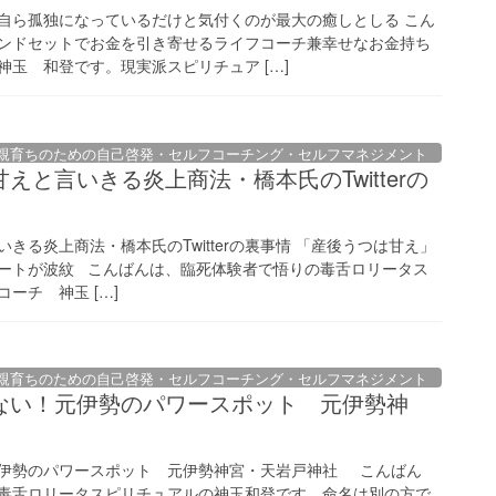
自ら孤独になっているだけと気付くのが最大の癒しとしる こん
ンドセットでお金を引き寄せるライフコーチ兼幸せなお金持ち
玉 和登です。現実派スピリチュア […]
親育ちのための自己啓発・セルフコーチング・セルフマネジメント
えと言いきる炎上商法・橋本氏のTwitterの
きる炎上商法・橋本氏のTwitterの裏事情 「産後うつは甘え」
ートが波紋 こんばんは、臨死体験者で悟りの毒舌ロリータス
ーチ 神玉 […]
親育ちのための自己啓発・セルフコーチング・セルフマネジメント
ない！元伊勢のパワースポット 元伊勢神
伊勢のパワースポット 元伊勢神宮・天岩戸神社 こんばん
毒舌ロリータスピリチュアルの神玉和登です。命名は別の方で