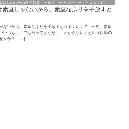
親育ちのための自己啓発・セルフコーチング・セルフマネジメント
は素直じゃないから。素直なふりを手放すと
ゃないから。素直なふりを手放すとうまくいく？ 一見、素直
いいつも、「でもだってどうせ」「わからない」という口癖の
んか？ […]