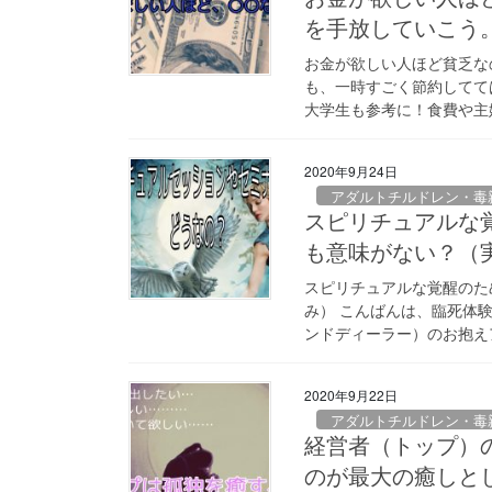
を手放していこう
お金が欲しい人ほど貧乏な
も、一時すごく節約してて
大学生も参考に！食費や主婦の
2020年9月24日
アダルトチルドレン・毒
スピリチュアルな
も意味がない？（
スピリチュアルな覚醒のた
み） こんばんは、臨死体
ンドディーラー）のお抱えア
2020年9月22日
アダルトチルドレン・毒
経営者（トップ）
のが最大の癒しと