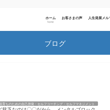
ホーム
お客さまの声
人生発展メ
home
ブログ
親育ちのための自己啓発・セルフコーチング・セルフマネジメント
ど貧乏なのは〇〇だから。メンタルブロック