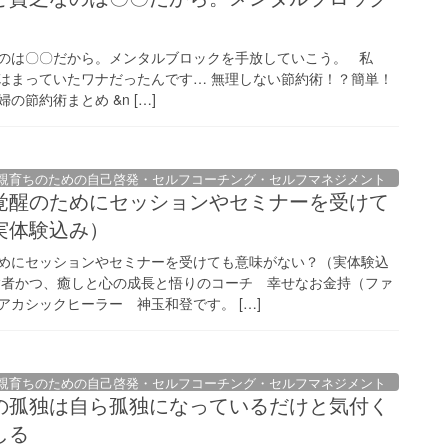
。
のは〇〇だから。メンタルブロックを手放していこう。 私
はまっていたワナだったんです… 無理しない節約術！？簡単！
節約術まとめ &n […]
親育ちのための自己啓発・セルフコーチング・セルフマネジメント
覚醒のためにセッションやセミナーを受けて
実体験込み）
めにセッションやセミナーを受けても意味がない？（実体験込
験者かつ、癒しと心の成長と悟りのコーチ 幸せなお金持（ファ
カシックヒーラー 神玉和登です。 […]
親育ちのための自己啓発・セルフコーチング・セルフマネジメント
の孤独は自ら孤独になっているだけと気付く
しる