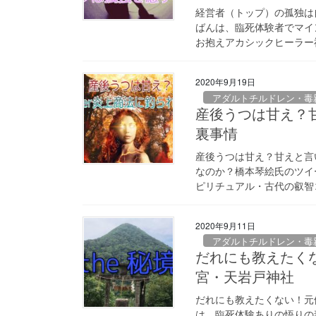
経営者（トップ）の孤独は
ばんは、臨死体験者でマイ
お抱えアカシックヒーラー神
2020年9月19日
アダルトチルドレン・毒
産後うつは甘え？甘
裏事情
産後うつは甘え？甘えと言い
なのか？橋本琴絵氏のツイ
ピリチュアル・古代の叡智コ
2020年9月11日
アダルトチルドレン・毒
だれにも教えたく
宮・天岩戸神社
だれにも教えたくない！元
は、臨死体験ありの悟りの