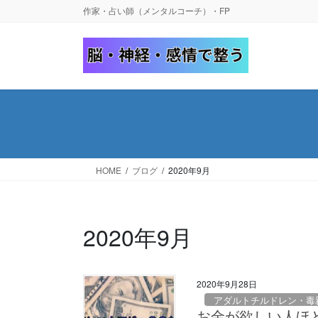
コ
ナ
作家・占い師（メンタルコーチ）・FP
ン
ビ
テ
ゲ
ン
ー
ツ
シ
へ
ョ
ス
ン
キ
に
ッ
移
プ
動
HOME
ブログ
2020年9月
2020年9月
2020年9月28日
アダルトチルドレン・毒
お金が欲しい人ほ