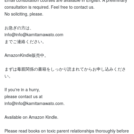
Email consultation courses are available in English. A preliminary
consultation is required. Feel free to contact us.
No soliciting, please.
お急ぎの方は、
info@info@kamitamawato.com
までご連絡ください。
AmazonKindle販売中。
まずは毒親関係の書籍をしっかり読まれてからお申し込みくださ
い。
If you're in a hurry,
please contact us at
info@info@kamitamawato.com.
Available on Amazon Kindle.
Please read books on toxic parent relationships thoroughly before