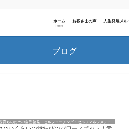
ホーム
お客さまの声
人生発展メ
home
ブログ
親育ちのための自己啓発・セルフコーチング・セルフマネジメント
ヤバいくらいの縁結びのパワースポット！幸