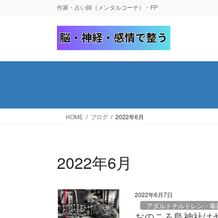
コ
ナ
作家・占い師（メンタルコーチ）・FP
ン
ビ
テ
ゲ
ン
ー
ツ
シ
へ
ョ
ス
ン
キ
に
ッ
移
プ
動
HOME
ブログ
2022年6月
2022年6月
2022年6月7日
アダルトチルドレン・毒
おのころ島神社は