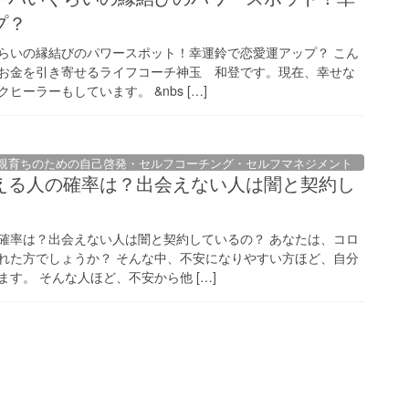
プ？
らいの縁結びのパワースポット！幸運鈴で恋愛運アップ？ こん
お金を引き寄せるライフコーチ神玉 和登です。現在、幸せな
ーラーもしています。 &nbs […]
親育ちのための自己啓発・セルフコーチング・セルフマネジメント
える人の確率は？出会えない人は闇と契約し
確率は？出会えない人は闇と契約しているの？ あなたは、コロ
れた方でしょうか？ そんな中、不安になりやすい方ほど、自分
す。 そんな人ほど、不安から他 […]