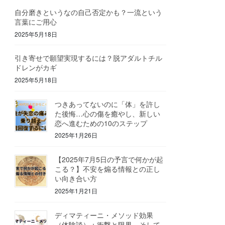
自分磨きというなの自己否定かも？一流という
言葉にご用心
2025年5月18日
引き寄せで願望実現するには？脱アダルトチル
ドレンがカギ
2025年5月18日
つきあってないのに「体」を許し
た後悔…心の傷を癒やし、新しい
恋へ進むための10のステップ
2025年1月26日
【2025年7月5日の予言で何かが起
こる？】不安を煽る情報との正し
い向き合い方
2025年1月21日
ディマティーニ・メソッド効果
（体験談）：衝撃と限界、そして