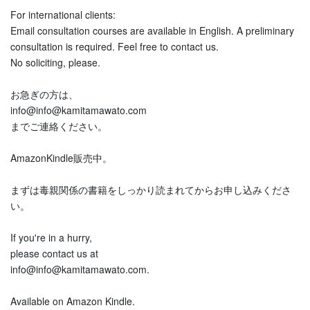
For international clients:
Email consultation courses are available in English. A preliminary
consultation is required. Feel free to contact us.
No soliciting, please.
お急ぎの方は、
info@info@kamitamawato.com
までご連絡ください。
AmazonKindle販売中。
まずは毒親関係の書籍をしっかり読まれてからお申し込みくださ
い。
If you're in a hurry,
please contact us at
info@info@kamitamawato.com.
Available on Amazon Kindle.