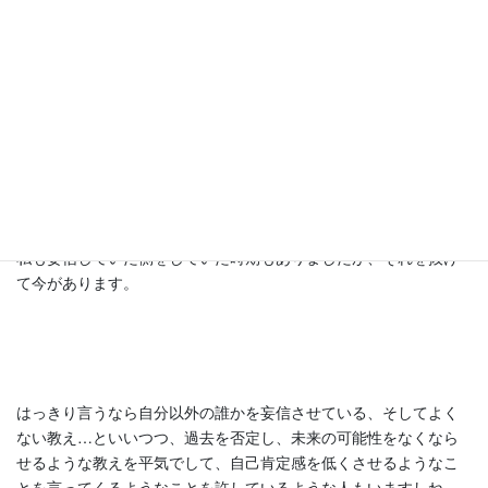
形こそ、まだ宗教化していないだけで、カルト化して妄信を産ま
せている場合があり、スピリチュアルを教えている側の大半が、
精神性が未熟なままスピリチュアルを教えているので、よけいに
おかしくみられます。
私も妄信していた側をしていた時期もありましたが、それを抜け
て今があります。
はっきり言うなら自分以外の誰かを妄信させている、そしてよく
ない教え…といいつつ、過去を否定し、未来の可能性をなくなら
せるような教えを平気でして、自己肯定感を低くさせるようなこ
とを言ってくるようなことを許しているような人もいますしね。