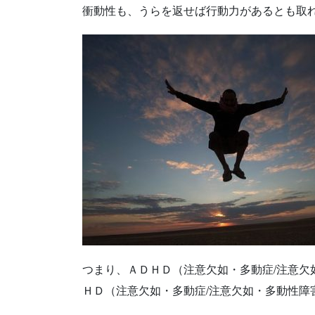
衝動性も、うらを返せば行動力があるとも取
つまり、ＡＤＨＤ（注意欠如・多動症/注意欠
ＨＤ（注意欠如・多動症/注意欠如・多動性障