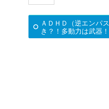
ＡＤＨＤ（逆エンパ
き？！多動力は武器