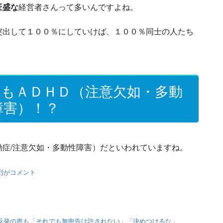
旺盛な
経営者さんって多いんですよね。
突出して１００％にしていけば、１００％同士の人たち
んもＡＤＨＤ（注意欠如・多動
障害）！？
症/注意欠如・多動性障害）だといわれていますね。
烈がコメント
も反発の声も「それでも無申告は許されない」「決めつけるな」