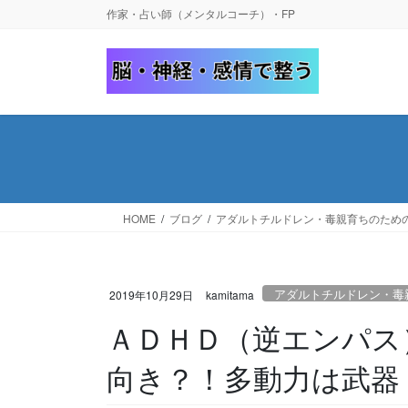
コ
ナ
作家・占い師（メンタルコーチ）・FP
ン
ビ
テ
ゲ
ン
ー
ツ
シ
へ
ョ
ス
ン
キ
に
ッ
移
プ
動
HOME
ブログ
アダルトチルドレン・毒親育ちのため
アダルトチルドレン・毒
2019年10月29日
kamitama
ＡＤＨＤ（逆エンパス
向き？！多動力は武器