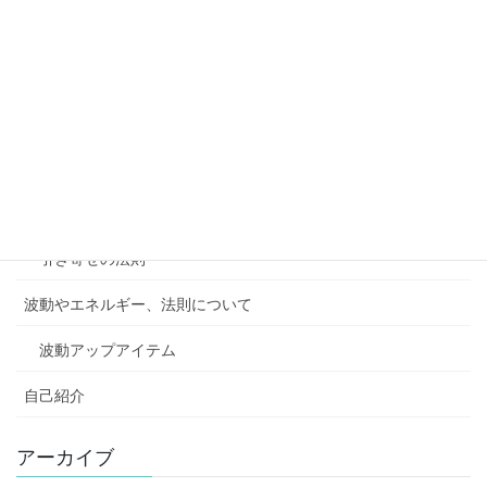
成功法則・スピリチュアル・心理学・量子論
HSP・ADHD
ソウルメイト（ツインレイなど）
パワースポットめぐり
和登オリジナル 魂の形分類
引き寄せの法則
波動やエネルギー、法則について
波動アップアイテム
自己紹介
アーカイブ