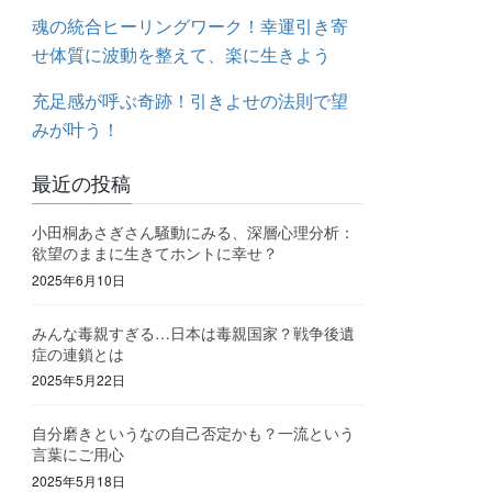
魂の統合ヒーリングワーク！幸運引き寄
せ体質に波動を整えて、楽に生きよう
充足感が呼ぶ奇跡！引きよせの法則で望
みが叶う！
最近の投稿
小田桐あさぎさん騒動にみる、深層心理分析：
欲望のままに生きてホントに幸せ？
2025年6月10日
みんな毒親すぎる…日本は毒親国家？戦争後遺
症の連鎖とは
2025年5月22日
自分磨きというなの自己否定かも？一流という
言葉にご用心
2025年5月18日