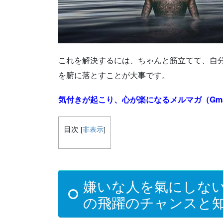
これを解決するには、ちゃんと筋立てて、自
を腑に落とすことが大事です。
気付きが起こり、心が楽になるメルマガ（Gma
目次
[
非表示
]
嫌いな人を氣にしない
の飛躍のチャンスと