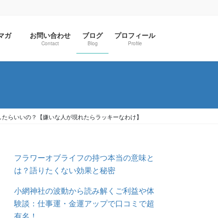
ルマガ
お問い合わせ
ブログ
プロフィール
Contact
Blog
Profile
したらいいの？【嫌いな人が現れたらラッキーなわけ】
フラワーオブライフの持つ本当の意味と
は？語りたくない効果と秘密
小網神社の波動から読み解くご利益や体
験談：仕事運・金運アップで口コミで超
有名！