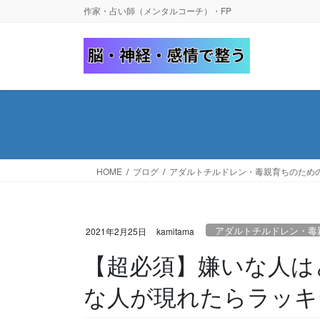
コ
ナ
作家・占い師（メンタルコーチ）・FP
ン
ビ
テ
ゲ
ン
ー
ツ
シ
へ
ョ
ス
ン
キ
に
ッ
移
プ
動
HOME
ブログ
アダルトチルドレン・毒親育ちのため
アダルトチルドレン・毒
2021年2月25日
kamitama
【超必須】嫌いな人は
な人が現れたらラッキ