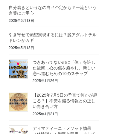
自分磨きというなの自己否定かも？一流という
言葉にご用心
2025年5月18日
引き寄せで願望実現するには？脱アダルトチル
ドレンがカギ
2025年5月18日
つきあってないのに「体」を許し
た後悔…心の傷を癒やし、新しい
恋へ進むための10のステップ
2025年1月26日
【2025年7月5日の予言で何かが起
こる？】不安を煽る情報との正し
い向き合い方
2025年1月21日
ディマティーニ・メソッド効果
（体験談）：衝撃と限界、そして