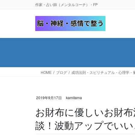
コ
ナ
作家・占い師（メンタルコーチ）・FP
ン
ビ
テ
ゲ
ン
ー
ツ
シ
へ
ョ
ス
ン
キ
に
ッ
移
プ
動
HOME
ブログ
成功法則・スピリチュアル・心理学・
2019年9月17日
kamitama
お財布に優しいお財布
談！波動アップでいい