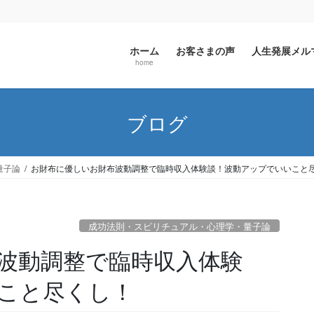
ホーム
お客さまの声
人生発展メ
home
ブログ
量子論
お財布に優しいお財布波動調整で臨時収入体験談！波動アップでいいこと
成功法則・スピリチュアル・心理学・量子論
波動調整で臨時収入体験
こと尽くし！