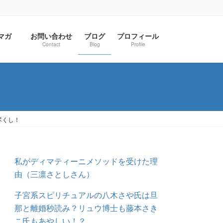
ルマガ
お問い合わせ
ブログ
プロフィール
Contact
Blog
Profile
尽くし！
私がディマティーニメソッドを受けた理
由（三凛さとしさん）
子宮系スピリチュアルの八木さや氏は旦
那と離婚秒読み？リュウ博士も藤本さき
こ氏もあやしい！？