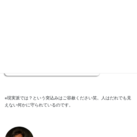
借り物はよくない霊さん（念のようなもの）
くっつけられちゃったかな。困るなー。視野
が狭くなってますね。
神玉 和登
経営者Aさんの場合は、守護してくれてる方
（ハイヤーセルフ）が強いので、違和感感じ
れるんですよね。
気づけのサインを上手に受け取ってるのさす
がです。
※現実派では？という突込みはご容赦ください笑。人はだれでも見
えない何かに守られているのです。