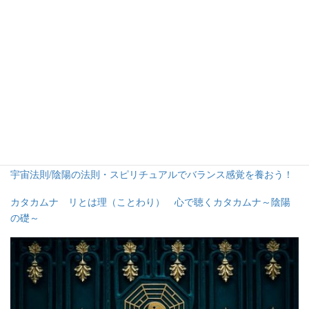
中庸で生きると楽になる
陰があれば陽もあります。陰に傾けば、陽に戻ってちょうどいい
ところに着地すればいいだけの話。逆もしかり。偏りすぎている
のが目立つから、二極化が目立つともとれるのではないでしょう
か？
二極化ではなく、中庸で生きると本当にらくになりますね。
宇宙法則/陰陽の法則・スピリチュアルでバランス感覚を養おう！
カタカムナ リとは理（ことわり） 心で聴くカタカムナ～陰陽
の礎～