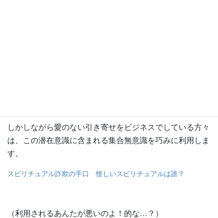
ると全部の意識の９割以上を占めるので、自分への影響っ
て大きいですよね。
だからこそ、潜在意識を書き換えるには、まず言語化をし
て、顕在意識（マインド）で理解して認識することが必要
になるんですね。
しかしながら愛のない引き寄せをビジネスでしている方々
は、この潜在意識に含まれる集合無意識を巧みに利用しま
す。
スピリチュアル詐欺の手口 怪しいスピリチュアルは誰？
（利用されるあんたが悪いのよ！的な…？）