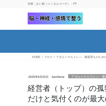
コ
ナ
作家・占い師（メンタルコーチ）・FP
ン
ビ
テ
ゲ
ン
ー
ツ
シ
へ
ョ
ス
ン
キ
に
ッ
移
プ
動
HOME
ブログ
アダルトチルドレン・毒親育ちのため
アダルトチルドレン・毒
2020年9月22日
kamitama
経営者（トップ）の孤
だけと気付くのが最大