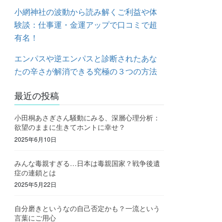
小網神社の波動から読み解くご利益や体
験談：仕事運・金運アップで口コミで超
有名！
エンパスや逆エンパスと診断されたあな
たの辛さが解消できる究極の３つの方法
最近の投稿
小田桐あさぎさん騒動にみる、深層心理分析：
欲望のままに生きてホントに幸せ？
2025年6月10日
みんな毒親すぎる…日本は毒親国家？戦争後遺
症の連鎖とは
2025年5月22日
自分磨きというなの自己否定かも？一流という
言葉にご用心