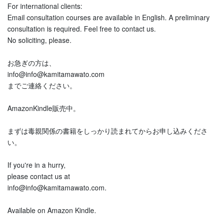
For international clients:
Email consultation courses are available in English. A preliminary
consultation is required. Feel free to contact us.
No soliciting, please.
お急ぎの方は、
info@info@kamitamawato.com
までご連絡ください。
AmazonKindle販売中。
まずは毒親関係の書籍をしっかり読まれてからお申し込みくださ
い。
If you're in a hurry,
please contact us at
info@info@kamitamawato.com.
Available on Amazon Kindle.