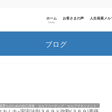
ホーム
お客さまの声
人生発展メ
home
ブログ
親育ちのための自己啓発・セルフコーチング・セルフマネジメント
カムナ×宇宙法則３６９と弥勒(３６９)菩薩