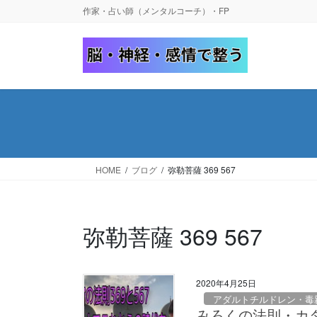
コ
ナ
作家・占い師（メンタルコーチ）・FP
ン
ビ
テ
ゲ
ン
ー
ツ
シ
へ
ョ
ス
ン
キ
に
ッ
移
プ
動
HOME
ブログ
弥勒菩薩 369 567
弥勒菩薩 369 567
2020年4月25日
アダルトチルドレン・毒
みろくの法則・カタ