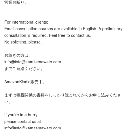
営業お断り。
For international clients:
Email consultation courses are available in English. A preliminary
consultation is required. Feel free to contact us.
No soliciting, please.
お急ぎの方は、
info@info@kamitamawato.com
までご連絡ください。
AmazonKindle販売中。
まずは毒親関係の書籍をしっかり読まれてからお申し込みくださ
い。
If you're in a hurry,
please contact us at
info@info@kamitamawato.com.