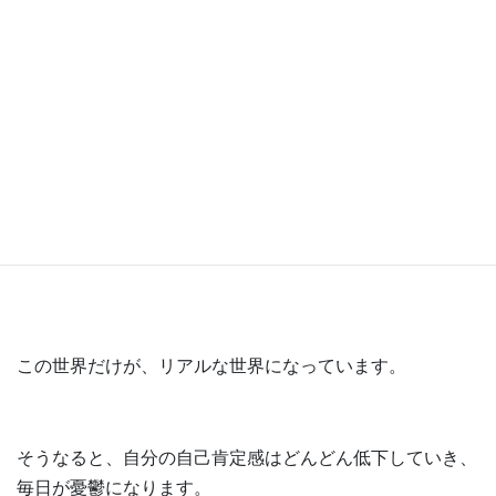
特に、日本の社会では家の中のことを限界までする、なん
てことの価値は本当にプライスレスなのに、主婦というだ
けで、その価値をなかったことにされています。
特に子育て中の場合は、子どもと、義理の実家、自分の実
家、そしてワーママであれば、職場。
この世界だけが、リアルな世界になっています。
そうなると、自分の自己肯定感はどんどん低下していき、
毎日が憂鬱になります。