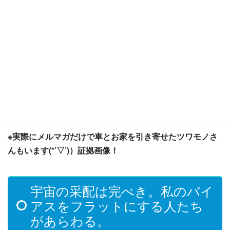
そして人生は何をやってもうまくいかなくなるというのを体験
済…。
被害者意識の直し方とは？直すと望む未来がやってくる。
被害者面を今すぐやめよう！でないと損し続ける現実しかやって
こない
運気の引き寄せ、QOLがあがる
メルマガ登録
（フリーメー
ル推奨
※実際にメルマガだけで車とお家を引き寄せたツワモノさ
んもいます(*’▽’)）証拠画像！
宇宙の采配は完ぺき。私のバイ
アスをフラットにする人たち
があらわる。