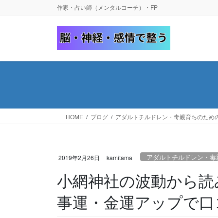
コ
ナ
作家・占い師（メンタルコーチ）・FP
ン
ビ
テ
ゲ
ン
ー
ツ
シ
へ
ョ
ス
ン
キ
に
ッ
移
プ
動
HOME
ブログ
アダルトチルドレン・毒親育ちのため
アダルトチルドレン・毒
2019年2月26日
kamitama
小網神社の波動から読
事運・金運アップで