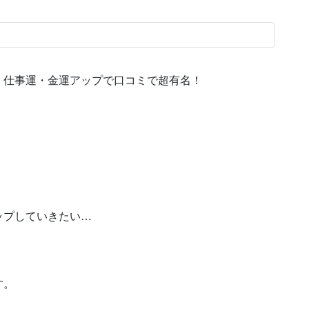
：仕事運・金運アップで口コミで超有名！
ップしていきたい…
す。