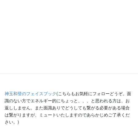
がたいですね。
FBやアメブロやツイッターのフォロー歓迎です。FBとTwitterがメ
インです。
Twitterはこちら(毒多め。お気軽にフォローどうぞ(笑))
←東洋医学
の感情療法を基盤にしていますので、この名前です。
神玉和登のフェイスブック
(こちらもお気軽にフォローどうぞ。面
識のない方でエネルギー的にちょっと、、、と思われる方は、お
返ししません。また面識ありでどうしても繋がる必要がある場合
は繋がりますが、ミュートいたしますのであらかじめご了承くだ
さい。)