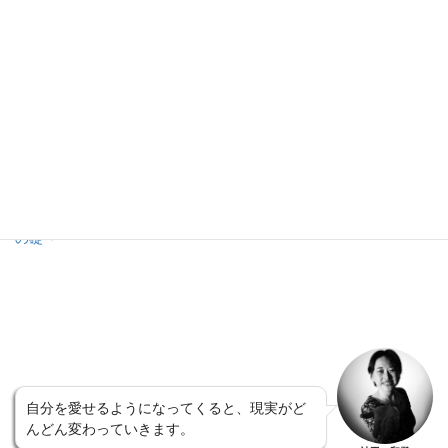
物理でも振り子が働くように、心の世界も振り子が働くのです。
気がついたら感情に左右されずに、リラックスした状態でイメー
ジして、波動を整えていきましょう。
セルフマネジメントの一歩は、感情のコントロールから。バラン
ス思考を身に着ける
宇宙法則/陰陽の法則・スピリチュアルでバランス感覚を養おう！
カタカムナ リとは理（ことわり） 心で聴くカタカムナ～陰陽
の礎～
自分を愛せるようになってくると、現実がど
んどん変わっていきます。