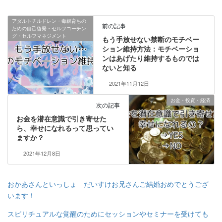
アダルトチルドレン・毒親育ちの
前の記事
ための自己啓発・セルフコーチン
グ・セルフマネジメント
もう手放せない禁断のモチベー
ション維持方法：モチベーショ
ンはあげたり維持するものでは
ないと知る
2021年11月12日
お金・投資・経済
次の記事
お金を潜在意識で引き寄せた
ら、幸せになれるって思ってい
ますか？
2021年12月8日
おかあさんといっしょ だいすけお兄さんご結婚おめでとうござ
います！
スピリチュアルな覚醒のためにセッションやセミナーを受けても