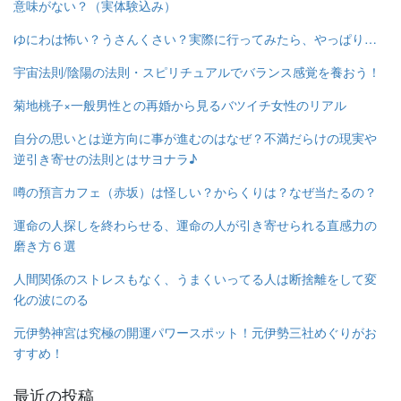
意味がない？（実体験込み）
ゆにわは怖い？うさんくさい？実際に行ってみたら、やっぱり…
宇宙法則/陰陽の法則・スピリチュアルでバランス感覚を養おう！
菊地桃子×一般男性との再婚から見るバツイチ女性のリアル
自分の思いとは逆方向に事が進むのはなぜ？不満だらけの現実や
逆引き寄せの法則とはサヨナラ♪
噂の預言カフェ（赤坂）は怪しい？からくりは？なぜ当たるの？
運命の人探しを終わらせる、運命の人が引き寄せられる直感力の
磨き方６選
人間関係のストレスもなく、うまくいってる人は断捨離をして変
化の波にのる
元伊勢神宮は究極の開運パワースポット！元伊勢三社めぐりがお
すすめ！
最近の投稿