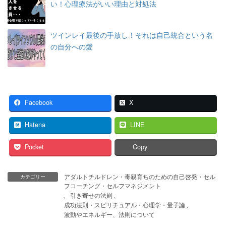
い！心理療法がいい理由と対処法
ツインレイ最後の手放し！それは自己統合という名
の自分への愛
Facebook
X
Hatena
LINE
Pocket
Copy
アダルトチルドレン・毒親育ちのための自己啓発・セル
カテゴリー
フコーチング・セルフマネジメント
、
引き寄せの法則
、
成功法則・スピリチュアル・心理学・量子論
、
波動やエネルギー、法則について